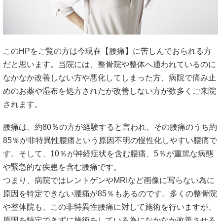
このHPをご覧の方は今現在【腰痛】に苦しんでおられる方
だと思います。当院には、整骨院や整体へ通われているのに
なかなか改善しない方や悪化してしまった方、病院で痛み止
めのお薬や湿布を処方されたが改善しない方が数多くご来院
されます。
腰痛は、約80％の方が経験すると言われ、その腰痛のうち約
85％が非特異性腰痛という原因不明の慢性化しやすい腰痛で
す。そして、10％が神経症状を含む腰痛、5％が重篤な病態
や緊急的な疾患を含む腰痛です。
つまり、病院ではレントゲンやMRIなど画像に写らない為に
原因を特定できない腰痛が85％もあるのです。多くの整骨院
や整体院も、この非特異性腰痛に対して施術を行いますが、
原因を特定できずに施術をしている為になかなか改善させる