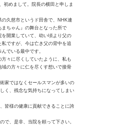
様、初めまして。院長の横田と申しま
県の久慈市というド田舎で、NHK連
あまちゃん』の舞台となった所で
院を開業していて、幼い頃より父の
た私ですが、今は亡き父の背中を追
歩んでいる最中です。
の方々に尽くしていたように、私も
地域の方々に仁を尽くす想いで接骨
術家ではなくセールスマンが多いの
しく、残念な気持ちになってしまい
、皆様の健康に貢献できることに誇
ので、是非、当院を頼って下さい。