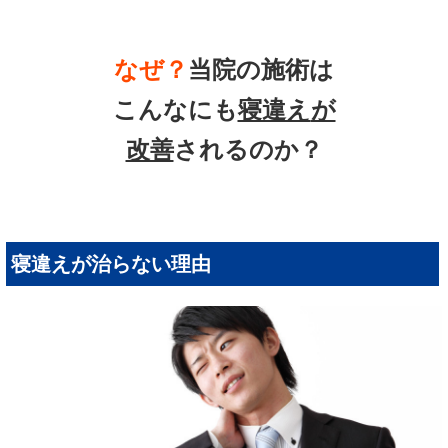
なぜ？
当院の
施術は
こんなにも
寝違え
が
改善
されるのか？
寝違えが治らない理由