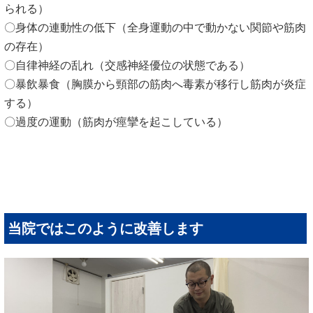
られる）
〇身体の連動性の低下（全身運動の中で動かない関節や筋肉
の存在）
〇自律神経の乱れ（交感神経優位の状態である）
〇暴飲暴食（胸膜から頸部の筋肉へ毒素が移行し筋肉が炎症
する）
〇過度の運動（筋肉が痙攣を起こしている）
当院ではこのように改善します